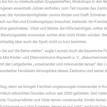
n bis hin zu interkulturellen Gruppentreffen, Workshops in den 
ngenen eineinhalb Jahren entfallen, zum Teil musste das Zent
uer, die Vorstandsmitglieder Janina Binder und Steffi Schrei
infach nur Rat und Erziehungstipps brauchen, bedeutet.<br>Famil
e geschrieben. Väter und Mütter, die Hilfe benötigen, sollen die
ine Beratungsstelle ansonsten wohler eher nicht finden würden. 
ichzeitig aber auch der Spaß nicht zu kurz kommen.
 Sie auf die Beine stellen“, sagte Launert.Auch die bayerische F
 Mia Kinder- und Elternzentrums Bayreuth e. V.: „Besucherinnen
mt der Leitgedanke „voneinander und miteinander lernen“ den Le
r wunderbar familiären Atmosphäre dieses Zentrums und seiner 
lltag, denn sie bringen Familien ungezwungen miteinander in Kon
amtlich erbrachten Stunden schon seit 2000 gefördert. Seit vie
änzte Trautner.Mütter und Väter lernen voneinander, Kinder lern
unktioniert nur über Familien, denen es gut geht“, ergänzte Trau