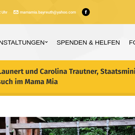
2 Uhr
mamamia.bayreuth@yahoo.com
Facebook
page
opens
in
NSTALTUNGEN
SPENDEN & HELFEN
F
new
window
aunert und Carolina Trautner, Staatsmini
esuch im Mama Mia