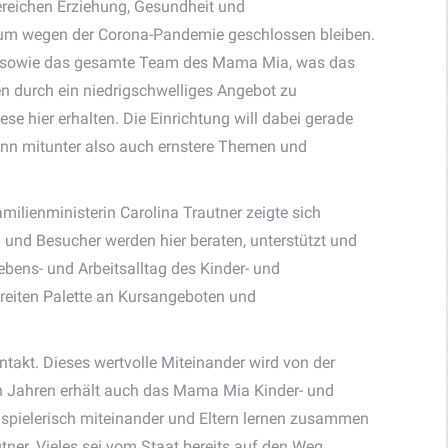
Bereichen Erziehung, Gesundheit und
rum wegen der Corona-Pandemie geschlossen bleiben.
ner sowie das gesamte Team des Mama Mia, was das
ien durch ein niedrigschwelliges Angebot zu
se hier erhalten. Die Einrichtung will dabei gerade
Wenn mitunter also auch ernstere Themen und
amilienministerin Carolina Trautner zeigte sich
 und Besucher werden hier beraten, unterstützt und
bens- und Arbeitsalltag des Kinder- und
breiten Palette an Kursangeboten und
takt. Dieses wertvolle Miteinander wird von der
len Jahren erhält auch das Mama Mia Kinder- und
en spielerisch miteinander und Eltern lernen zusammen
tner. Vieles sei vom Staat bereits auf den Weg