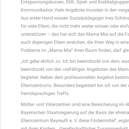
Entspannungskursen, Still-, Spiel- und Krabbelgruppe
Kommunikation.Viele Angebote mussten in den verga
Aus erster Hand wissen Sozialpädagogin Ines Schöna
für viele Eltern, die nicht mehr weiter wissen oder e
unterstützen – das hat sich das Mama Mia auf die Fahn
auch diejenigen Eltern erreichen, die ihren Weg in e
Probleme im „Mama Mia“ ihren Raum finden, darf gle
„Ich gebe ehrlich zu: Ich bin beeindruckt von dem, was
beeindruckt von den vielfältigen Angeboten des Mama
begleitet. Neben dem professionellen Angebot bestim
Elternzentrums. Besonders begeistert bin ich von de
fremdsprachigen Treffs.
Mütter- und Väterzentren sind eine Bereicherung im A
Bayerischen Staatsregierung auf der Basis der ehren
Elternzentrum Bayreuth e. V. diese Fördermittel“, erg
mit ihren Kindern. „Gesellschaftlicher Zusammenhalt f