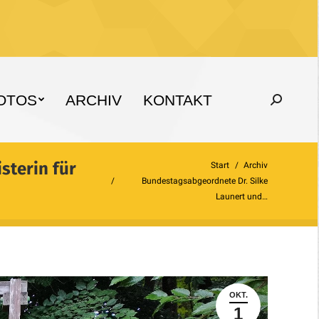
OTOS
ARCHIV
KONTAKT
Search:
sterin für
Sie befinden sich hier:
Start
Archiv
Bundestagsabgeordnete Dr. Silke
Launert und…
OKT.
1