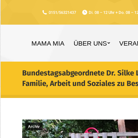
0151/56321437
Di. 08 – 12 Uhr + Do. 08 – 1
MAMA MIA
ÜBER UNS
VERA
Bundestagsabgeordnete Dr. Silke L
Familie, Arbeit und Soziales zu B
Archiv