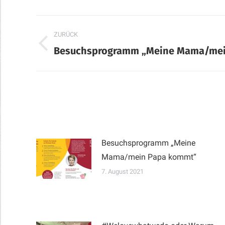
Kommentarnavigation
ZURÜCK
Vorheriger
Besuchsprogramm „Meine Mama/mei
Beitrag:
Besuchsprogramm „Meine
Mama/mein Papa kommt“
7. August 2021