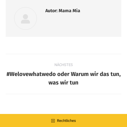
Autor:
Mama Mia
Kommentarnavigation
NÄCHSTES
#Welovewhatwedo oder Warum wir das tun,
Nächster
was wir tun
Beitrag:
Rechtliches